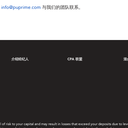
件
info@puprime.com
与我们的团队联系。
介绍经纪人
CPA 联盟
混
el of risk to your capital and may result in losses that exceed your deposits due to 