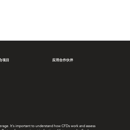
合项目
应用合作伙伴
leverage. It's important to understand how CFDs work and assess