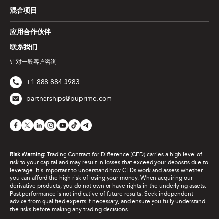
混合项目
应用合作伙伴
联系我们
针对一般客户咨询
+1 888 884 3983
partnerships@puprime.com
Risk Warning:
Trading Contract for Difference (CFD) carries a high level of
risk to your capital and may result in losses that exceed your deposits due to
leverage. It's important to understand how CFDs work and assess whether
you can afford the high risk of losing your money. When acquiring our
derivative products, you do not own or have rights in the underlying assets.
Past performance is not indicative of future results. Seek independent
advice from qualified experts if necessary, and ensure you fully understand
the risks before making any trading decisions.